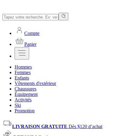
Compte
Panier
Hommes
Femmes
Enfants
Vêtements d'extérieur
Chaussures
Équipement
Activités
Ski
Promotion
LIVRAISON GRATUITE
Dès $120 d’achat