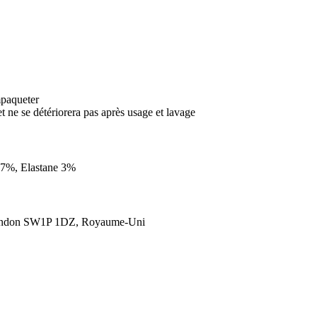
mpaqueter
et ne se détériorera pas après usage et lavage
 97%, Elastane 3%
London SW1P 1DZ, Royaume-Uni