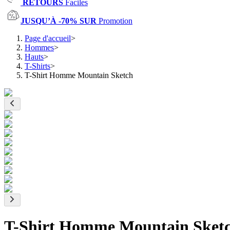
RETOURS
Faciles
JUSQU’À -70% SUR
Promotion
Page d'accueil
>
Hommes
>
Hauts
>
T-Shirts
>
T-Shirt Homme Mountain Sketch
T-Shirt Homme Mountain Sket