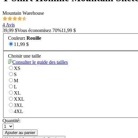
Mountain Warehouse
4 Avis
39,99 $
Vous économisez
70
%
11,99 $
Couleur
:
Rouille
11,99 $
Choisir une taille
Consulter le guide des tailles
XS
S
M
L
XL
XXL
3XL
4XL
Quantité:
Ajouter au panier