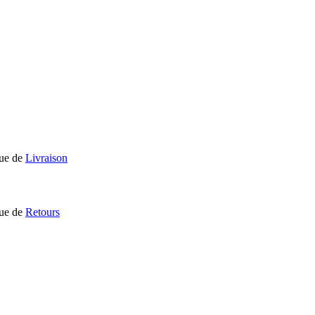
que de
Livraison
que de
Retours