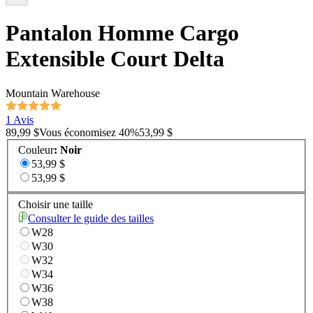
Pantalon Homme Cargo
Extensible Court Delta
Mountain Warehouse
1 Avis
89,99 $
Vous économisez
40
%
53,99 $
Couleur
:
Noir
53,99 $
53,99 $
Choisir une taille
Consulter le guide des tailles
W28
W30
W32
W34
W36
W38