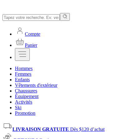
Compte
Panier
Hommes
Femmes
Enfants
Vêtements d'extérieur
Chaussures
Équipement
Activités
Ski
Promotion
LIVRAISON GRATUITE
Dès $120 d’achat