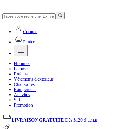
Compte
Panier
Hommes
Femmes
Enfants
Vêtements d'extérieur
Chaussures
Équipement
Activités
Ski
Promotion
LIVRAISON GRATUITE
Dès $120 d’achat