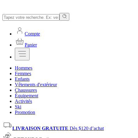
Compte
Panier
Hommes
Femmes
Enfants
Vêtements d'extérieur
Chaussures
Équipement
Activités
Ski
Promotion
LIVRAISON GRATUITE
Dès $120 d’achat