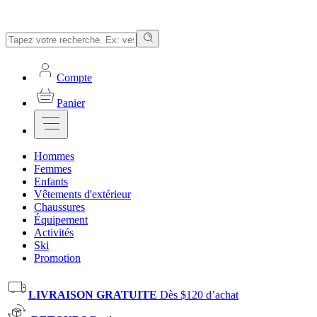
Compte
Panier
Hommes
Femmes
Enfants
Vêtements d'extérieur
Chaussures
Équipement
Activités
Ski
Promotion
LIVRAISON GRATUITE
Dès $120 d’achat