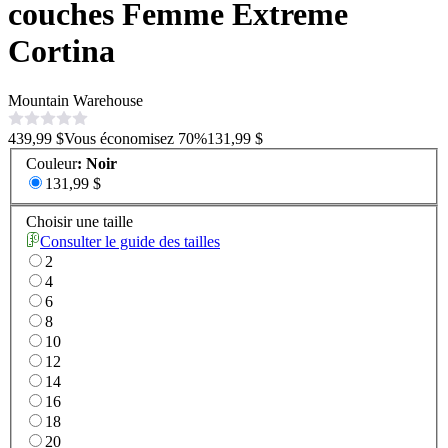
couches Femme Extreme
Cortina
Mountain Warehouse
439,99 $
Vous économisez
70
%
131,99 $
Couleur
:
Noir
131,99 $
Choisir une taille
Consulter le guide des tailles
2
4
6
8
10
12
14
16
18
20