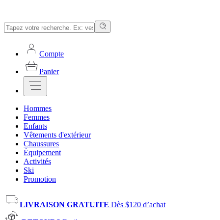
Compte
Panier
Hommes
Femmes
Enfants
Vêtements d'extérieur
Chaussures
Équipement
Activités
Ski
Promotion
LIVRAISON GRATUITE
Dès $120 d’achat