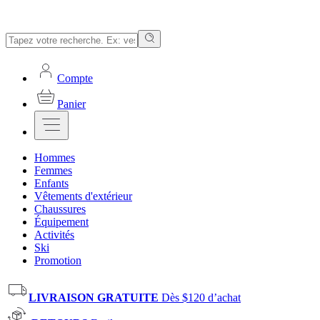
Compte
Panier
Hommes
Femmes
Enfants
Vêtements d'extérieur
Chaussures
Équipement
Activités
Ski
Promotion
LIVRAISON GRATUITE
Dès $120 d’achat