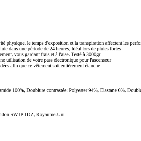
ivité physique, le temps d'exposition et la transpiration affectent les perf
luie dans une période de 24 heures, Idéal lors de pluies fortes
ement, vous gardant frais et à l'aise. Testé à 3000gr
e utilisation de votre pass électronique pour l'ascenseur
udées afin que ce vêtement soit entièrement étanche
lyamide 100%, Doublure contrastée: Polyester 94%, Elastane 6%, Doub
London SW1P 1DZ, Royaume-Uni