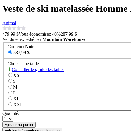
Veste de ski matelassée Homme
Animal
479,99 $
Vous économisez
40
%
287,99 $
Vendu et expédié par
Mountain Warehouse
Couleur
:
Noir
287,99 $
Choisir une taille
Consulter le guide des tailles
XS
S
M
L
XL
XXL
Quantité:
Ajouter au panier
Voir les informations de livraison