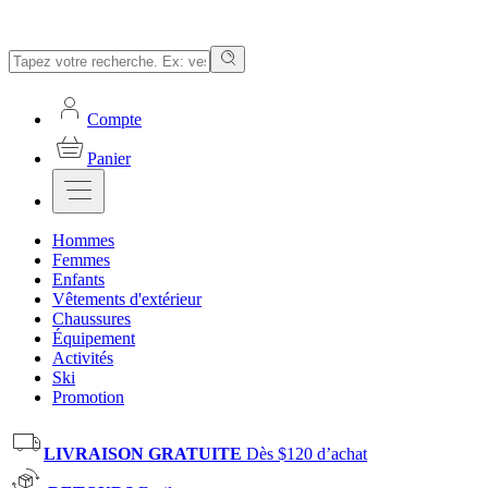
Compte
Panier
Hommes
Femmes
Enfants
Vêtements d'extérieur
Chaussures
Équipement
Activités
Ski
Promotion
LIVRAISON GRATUITE
Dès $120 d’achat