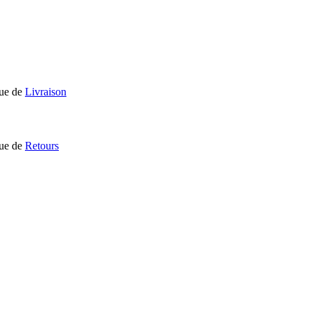
que de
Livraison
que de
Retours