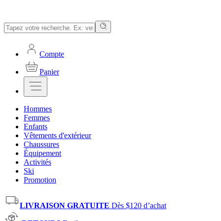
Compte
Panier
Hommes
Femmes
Enfants
Vêtements d'extérieur
Chaussures
Équipement
Activités
Ski
Promotion
LIVRAISON GRATUITE
Dès $120 d’achat