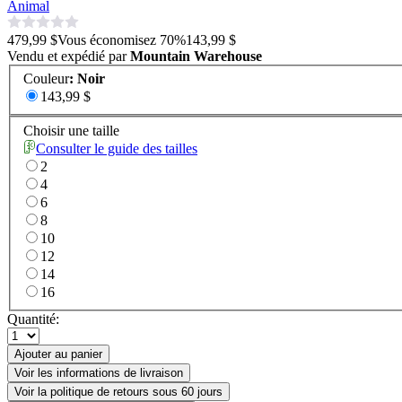
Animal
479,99 $
Vous économisez
70
%
143,99 $
Vendu et expédié par
Mountain Warehouse
Couleur
:
Noir
143,99 $
Choisir une taille
Consulter le guide des tailles
2
4
6
8
10
12
14
16
Quantité:
Ajouter au panier
Voir les informations de livraison
Voir la politique de retours sous 60 jours