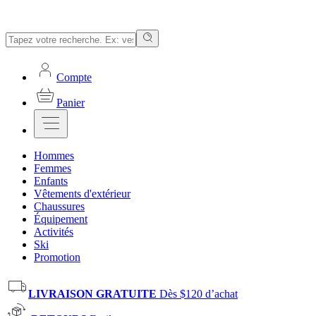
Compte
Panier
Hommes
Femmes
Enfants
Vêtements d'extérieur
Chaussures
Équipement
Activités
Ski
Promotion
LIVRAISON GRATUITE
Dès $120 d’achat