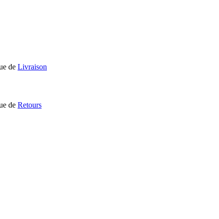
que de
Livraison
que de
Retours