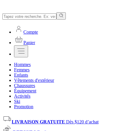
Compte
Panier
Hommes
Femmes
Enfants
Vêtements d'extérieur
Chaussures
Équipement
Activités
Ski
Promotion
LIVRAISON GRATUITE
Dès $120 d’achat