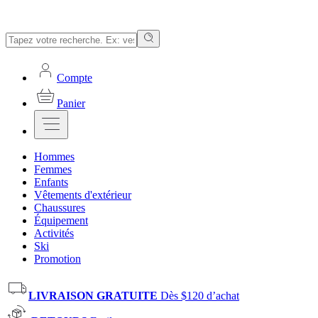
Compte
Panier
Hommes
Femmes
Enfants
Vêtements d'extérieur
Chaussures
Équipement
Activités
Ski
Promotion
LIVRAISON GRATUITE
Dès $120 d’achat