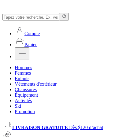
Compte
Panier
Hommes
Femmes
Enfants
Vêtements d'extérieur
Chaussures
Équipement
Activités
Ski
Promotion
LIVRAISON GRATUITE
Dès $120 d’achat