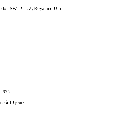
London SW1P 1DZ, Royaume-Uni
e $75
 5 à 10 jours.