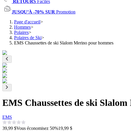
RETOURS
Faciles
JUSQU’À -70% SUR
Promotion
Page d'accueil
>
Hommes
>
Polaires
>
Polaires de Ski
>
EMS Chaussettes de ski Slalom Merino pour hommes
EMS Chaussettes de ski Slalo
EMS
39,99 $
Vous économisez
50
%
19,99 $