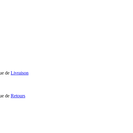
que de
Livraison
que de
Retours