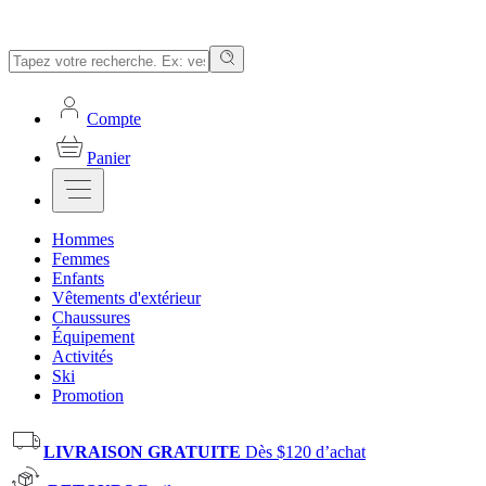
Compte
Panier
Hommes
Femmes
Enfants
Vêtements d'extérieur
Chaussures
Équipement
Activités
Ski
Promotion
LIVRAISON GRATUITE
Dès $120 d’achat