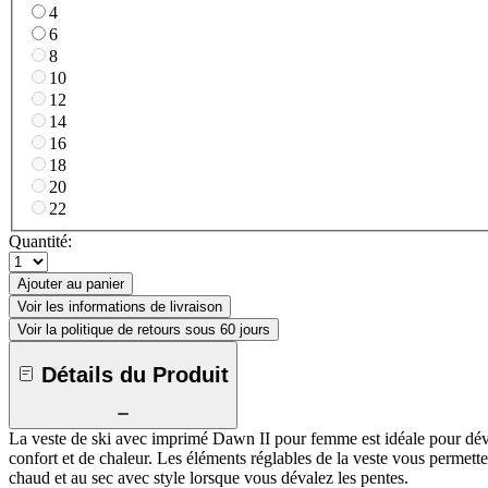
4
6
8
10
12
14
16
18
20
22
Quantité:
Ajouter au panier
Voir les informations de livraison
Voir la politique de retours sous 60 jours
Détails du Produit
La veste de ski avec imprimé Dawn II pour femme est idéale pour dévale
confort et de chaleur. Les éléments réglables de la veste vous permette
chaud et au sec avec style lorsque vous dévalez les pentes.