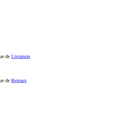
que de
Livraison
que de
Retours