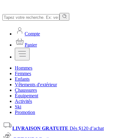
Compte
Panier
Hommes
Femmes
Enfants
Vêtements d'extérieur
Chaussures
Équipement
Activités
Ski
Promotion
LIVRAISON GRATUITE
Dès $120 d’achat