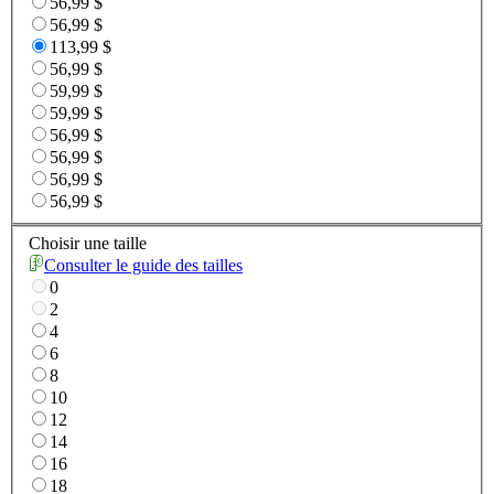
56,99 $
56,99 $
113,99 $
56,99 $
59,99 $
59,99 $
56,99 $
56,99 $
56,99 $
56,99 $
Choisir une taille
Consulter le guide des tailles
0
2
4
6
8
10
12
14
16
18