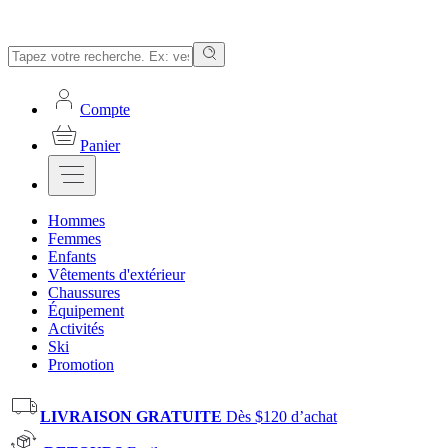
Compte
Panier
Hommes
Femmes
Enfants
Vêtements d'extérieur
Chaussures
Équipement
Activités
Ski
Promotion
LIVRAISON GRATUITE
Dès $120 d’achat