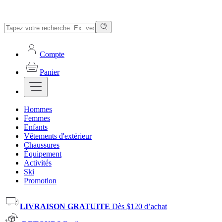
Compte
Panier
Hommes
Femmes
Enfants
Vêtements d'extérieur
Chaussures
Équipement
Activités
Ski
Promotion
LIVRAISON GRATUITE
Dès $120 d’achat