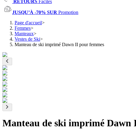
RETOURS
Faciles
JUSQU’À -70% SUR
Promotion
Page d'accueil
>
Femmes
>
Manteaux
>
Vestes de Ski
>
Manteau de ski imprimé Dawn II pour femmes
Manteau de ski imprimé Dawn 