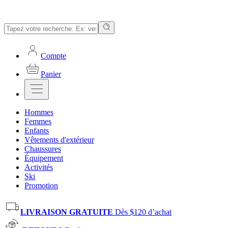
Compte
Panier
Hommes
Femmes
Enfants
Vêtements d'extérieur
Chaussures
Équipement
Activités
Ski
Promotion
LIVRAISON GRATUITE
Dès $120 d’achat