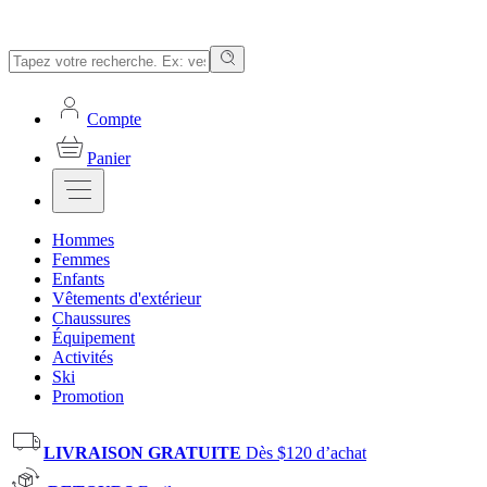
Compte
Panier
Hommes
Femmes
Enfants
Vêtements d'extérieur
Chaussures
Équipement
Activités
Ski
Promotion
LIVRAISON GRATUITE
Dès $120 d’achat