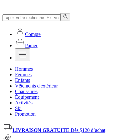
Compte
Panier
Hommes
Femmes
Enfants
Vêtements d'extérieur
Chaussures
Équipement
Activités
Ski
Promotion
LIVRAISON GRATUITE
Dès $120 d’achat