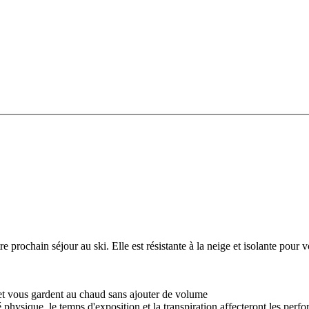
ochain séjour au ski. Elle est résistante à la neige et isolante pour v
 et vous gardent au chaud sans ajouter de volume
té physique, le temps d'exposition et la transpiration affecteront les perf