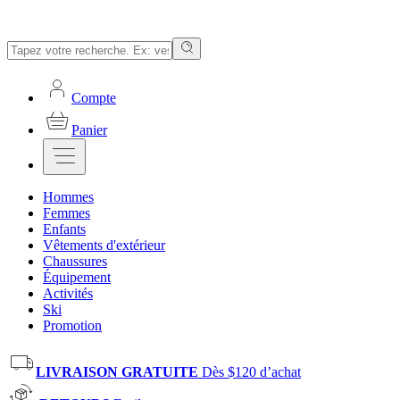
Compte
Panier
Hommes
Femmes
Enfants
Vêtements d'extérieur
Chaussures
Équipement
Activités
Ski
Promotion
LIVRAISON GRATUITE
Dès $120 d’achat