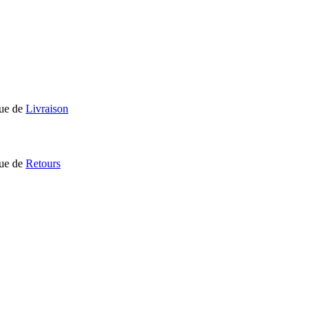
que de
Livraison
que de
Retours