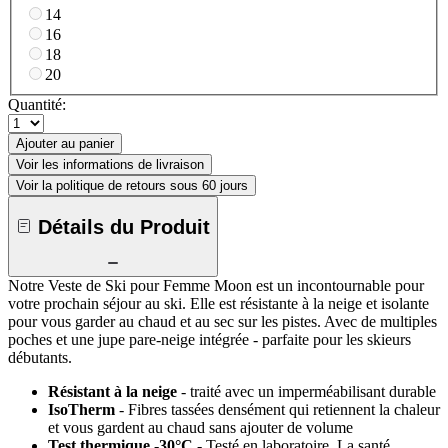
14
16
18
20
Quantité:
Ajouter au panier
Voir les informations de livraison
Voir la politique de retours sous 60 jours
Détails du Produit
Notre Veste de Ski pour Femme Moon est un incontournable pour
votre prochain séjour au ski. Elle est résistante à la neige et isolante
pour vous garder au chaud et au sec sur les pistes. Avec de multiples
poches et une jupe pare-neige intégrée - parfaite pour les skieurs
débutants.
Résistant à la neige
- traité avec un imperméabilisant durable
IsoTherm
- Fibres tassées densément qui retiennent la chaleur
et vous gardent au chaud sans ajouter de volume
Test thermique -30°C
- Testé en laboratoire. La santé,