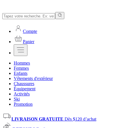
Compte
Panier
Hommes
Femmes
Enfants
Vêtements d'extérieur
Chaussures
Équipement
Activités
Ski
Promotion
LIVRAISON GRATUITE
Dès $120 d’achat