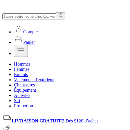
Compte
Panier
Hommes
Femmes
Enfants
Vêtements d'extérieur
Chaussures
Équipement
Activités
Ski
Promotion
LIVRAISON GRATUITE
Dès $120 d’achat