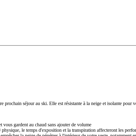
ochain séjour au ski. Elle est résistante à la neige et isolante pour v
 et vous gardent au chaud sans ajouter de volume
té physique, le temps d'exposition et la transpiration affecteront les perf
 à empêcher la neige de pénétrer à l'intérieur de votre veste, notamment 