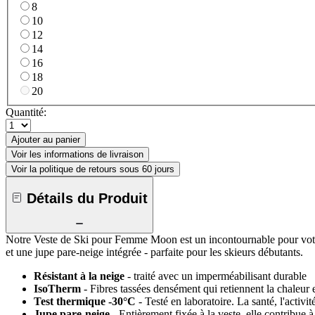
8
10
12
14
16
18
20
Quantité:
Ajouter au panier
Voir les informations de livraison
Voir la politique de retours sous 60 jours
Détails du Produit
Notre Veste de Ski pour Femme Moon est un incontournable pour votre pr
et une jupe pare-neige intégrée - parfaite pour les skieurs débutants.
Résistant à la neige
- traité avec un imperméabilisant durable
IsoTherm
- Fibres tassées densément qui retiennent la chaleur
Test thermique -30°C
- Testé en laboratoire. La santé, l'activi
Jupe pare-neige
- Entièrement fixée à la veste, elle contribue