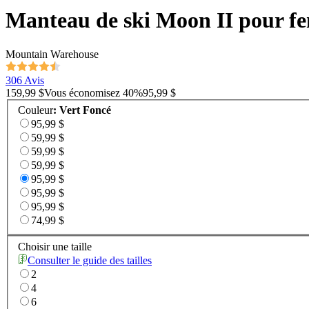
Manteau de ski Moon II pour 
Mountain Warehouse
306 Avis
159,99 $
Vous économisez
40
%
95,99 $
Couleur
:
Vert Foncé
95,99 $
59,99 $
59,99 $
59,99 $
95,99 $
95,99 $
95,99 $
74,99 $
Choisir une taille
Consulter le guide des tailles
2
4
6