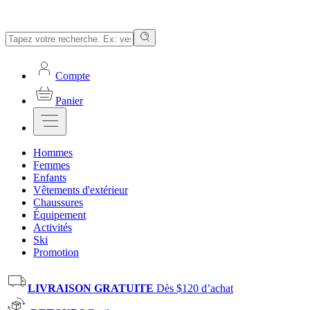
Compte
Panier
Hommes
Femmes
Enfants
Vêtements d'extérieur
Chaussures
Équipement
Activités
Ski
Promotion
LIVRAISON GRATUITE
Dès $120 d’achat