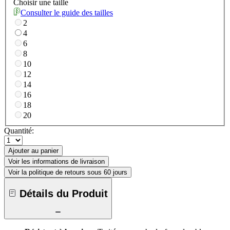
Choisir une taille
Consulter le guide des tailles
2
4
6
8
10
12
14
16
18
20
Quantité:
Ajouter au panier
Voir les informations de livraison
Voir la politique de retours sous 60 jours
Détails du Produit