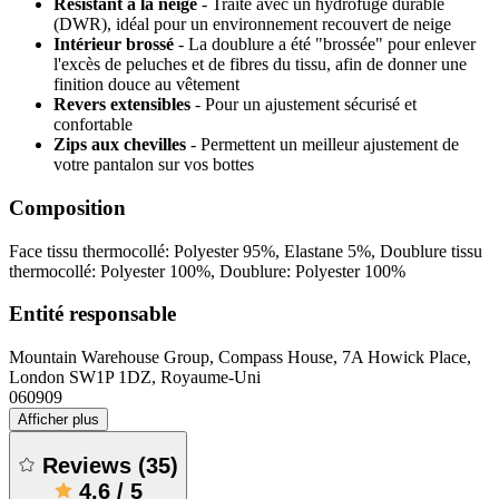
Résistant à la neige
- Traité avec un hydrofuge durable
(DWR), idéal pour un environnement recouvert de neige
Intérieur brossé
- La doublure a été "brossée" pour enlever
l'excès de peluches et de fibres du tissu, afin de donner une
finition douce au vêtement
Revers extensibles
- Pour un ajustement sécurisé et
confortable
Zips aux chevilles
- Permettent un meilleur ajustement de
votre pantalon sur vos bottes
Composition
Face tissu thermocollé: Polyester 95%, Elastane 5%, Doublure tissu
thermocollé: Polyester 100%, Doublure: Polyester 100%
Entité responsable
Mountain Warehouse Group, Compass House, 7A Howick Place,
London SW1P 1DZ, Royaume-Uni
060909
Afficher plus
Reviews
(
35
)
4.6
/
5