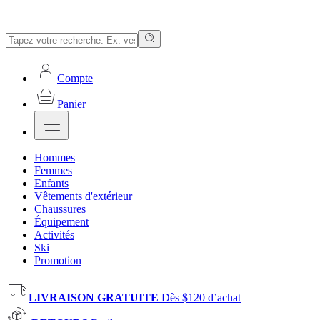
Compte
Panier
Hommes
Femmes
Enfants
Vêtements d'extérieur
Chaussures
Équipement
Activités
Ski
Promotion
LIVRAISON GRATUITE
Dès $120 d’achat