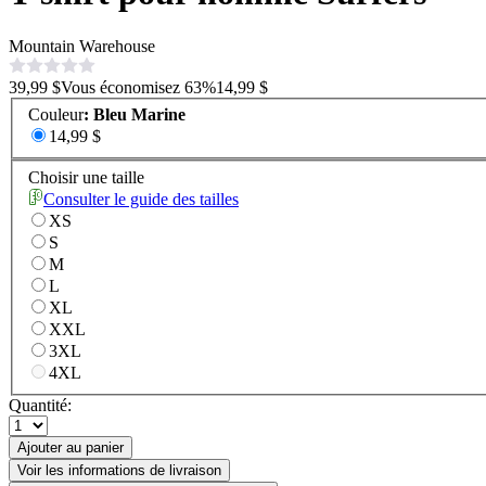
Mountain Warehouse
39,99 $
Vous économisez
63
%
14,99 $
Couleur
:
Bleu Marine
14,99 $
Choisir une taille
Consulter le guide des tailles
XS
S
M
L
XL
XXL
3XL
4XL
Quantité:
Ajouter au panier
Voir les informations de livraison