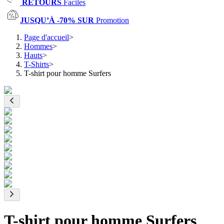
RETOURS
Faciles
JUSQU’À -70% SUR
Promotion
Page d'accueil
>
Hommes
>
Hauts
>
T-Shirts
>
T-shirt pour homme Surfers
T-shirt pour homme Surfers