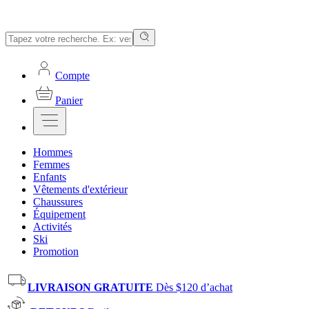
Compte
Panier
Hommes
Femmes
Enfants
Vêtements d'extérieur
Chaussures
Équipement
Activités
Ski
Promotion
LIVRAISON GRATUITE
Dès $120 d’achat