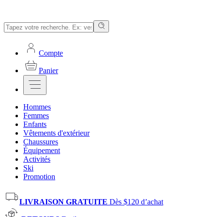
Compte
Panier
Hommes
Femmes
Enfants
Vêtements d'extérieur
Chaussures
Équipement
Activités
Ski
Promotion
LIVRAISON GRATUITE
Dès $120 d’achat