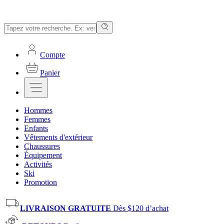
Compte
Panier
Hommes
Femmes
Enfants
Vêtements d'extérieur
Chaussures
Équipement
Activités
Ski
Promotion
LIVRAISON GRATUITE
Dès $120 d’achat