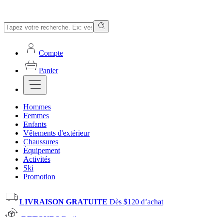
Compte
Panier
Hommes
Femmes
Enfants
Vêtements d'extérieur
Chaussures
Équipement
Activités
Ski
Promotion
LIVRAISON GRATUITE
Dès $120 d’achat