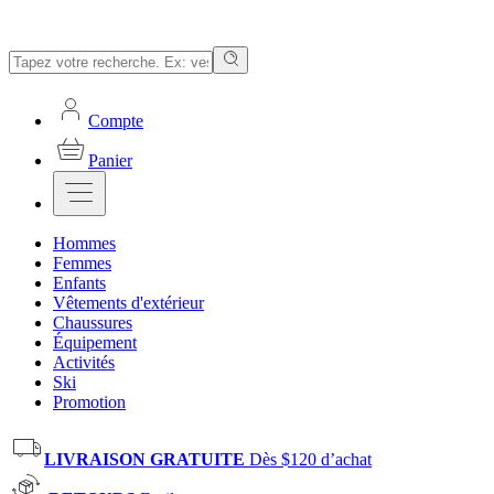
Compte
Panier
Hommes
Femmes
Enfants
Vêtements d'extérieur
Chaussures
Équipement
Activités
Ski
Promotion
LIVRAISON GRATUITE
Dès $120 d’achat