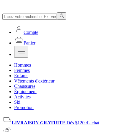
Compte
Panier
Hommes
Femmes
Enfants
Vêtements d'extérieur
Chaussures
Équipement
Activités
Ski
Promotion
LIVRAISON GRATUITE
Dès $120 d’achat