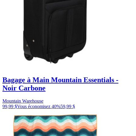
Bagage à Main Mountain Essentials -
Noir Carbone
Mountain Warehouse
99,99 $
Vous économisez
40
%
59,99 $