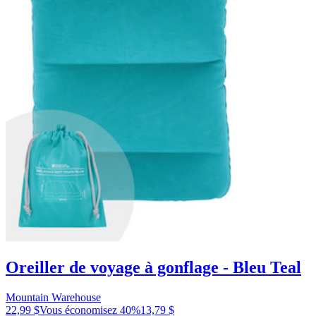
Oreiller de voyage à gonflage - Bleu Teal
Mountain Warehouse
22,99 $
Vous économisez
40
%
13,79 $