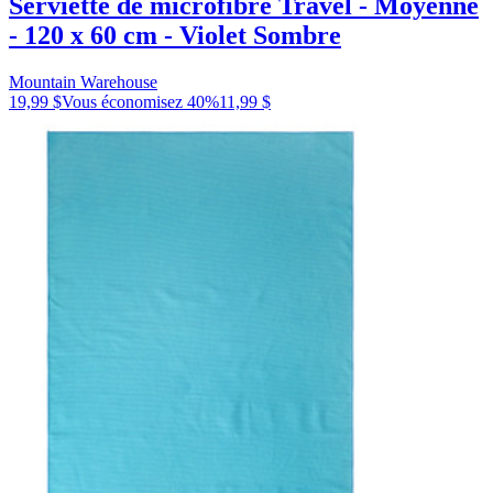
Serviette de microfibre Travel - Moyenne
- 120 x 60 cm - Violet Sombre
Mountain Warehouse
19,99 $
Vous économisez
40
%
11,99 $