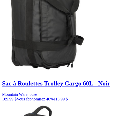
Sac à Roulettes Trolley Cargo 60L - Noir
Mountain Warehouse
189,99 $
Vous économisez
40
%
113,99 $