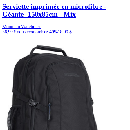
Serviette imprimée en microfibre -
Géante -150x85cm - Mix
Mountain Warehouse
36,99 $
Vous économisez
49
%
18,99 $