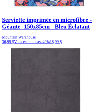
Serviette imprimée en microfibre -
Géante -150x85cm - Bleu Éclatant
Mountain Warehouse
36,99 $
Vous économisez
49
%
18,99 $