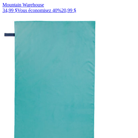
Mountain Warehouse
34,99 $
Vous économisez
40
%
20,99 $