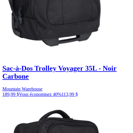
Sac-à-Dos Trolley Voyager 35L - Noir
Carbone
Mountain Warehouse
189,99 $
Vous économisez
40
%
113,99 $