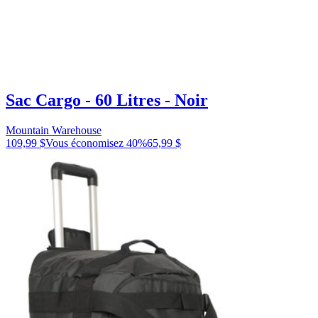
Sac Cargo - 60 Litres - Noir
Mountain Warehouse
109,99 $
Vous économisez
40
%
65,99 $