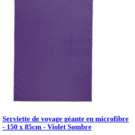
Serviette de voyage géante en microfibre
- 150 x 85cm - Violet Sombre