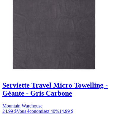
Serviette Travel Micro Towelling -
Géante - Gris Carbone
Mountain Warehouse
24,99 $
Vous économisez
40
%
14,99 $