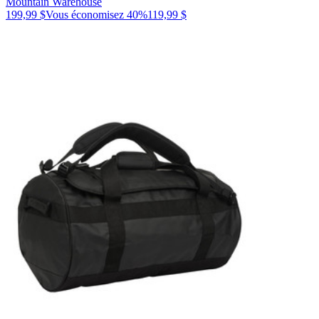
Mountain Warehouse
199,99 $
Vous économisez
40
%
119,99 $