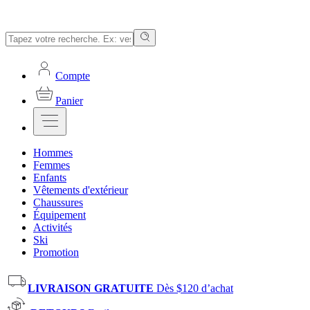
Compte
Panier
Hommes
Femmes
Enfants
Vêtements d'extérieur
Chaussures
Équipement
Activités
Ski
Promotion
LIVRAISON GRATUITE
Dès $120 d’achat