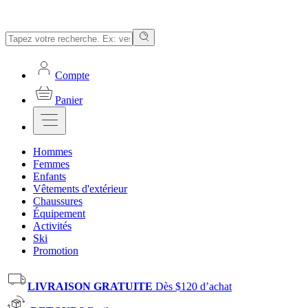
Compte
Panier
Hommes
Femmes
Enfants
Vêtements d'extérieur
Chaussures
Équipement
Activités
Ski
Promotion
LIVRAISON GRATUITE
Dès $120 d’achat