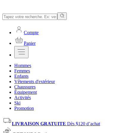
Compte
Panier
Hommes
Femmes
Enfants
Vêtements d'extérieur
Chaussures
Équipement
Activités
Ski
Promotion
LIVRAISON GRATUITE
Dès $120 d’achat