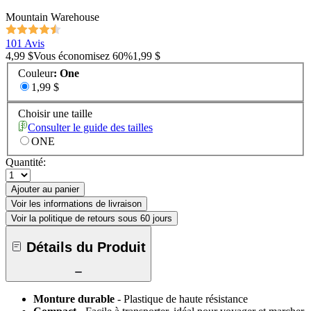
Mountain Warehouse
101 Avis
4,99 $
Vous économisez
60
%
1,99 $
Couleur
:
One
1,99 $
Choisir une taille
Consulter le guide des tailles
ONE
Quantité:
Ajouter au panier
Voir les informations de livraison
Voir la politique de retours sous 60 jours
Détails du Produit
Monture durable
- Plastique de haute résistance