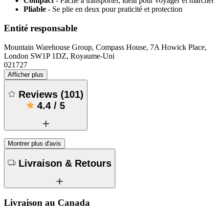
Compact
- Facile à transporter, idéal pour voyager et marcher
Pliable
- Se plie en deux pour praticité et protection
Entité responsable
Mountain Warehouse Group, Compass House, 7A Howick Place,
London SW1P 1DZ, Royaume-Uni
021727
Afficher plus
Reviews
(
101
)
4.4
/
5
Montrer plus d'avis
Livraison & Retours
Livraison au Canada