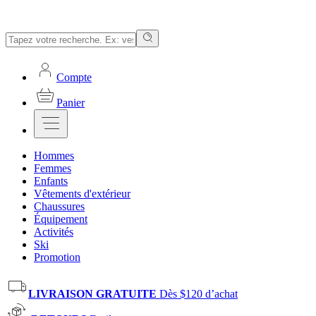
Compte
Panier
Hommes
Femmes
Enfants
Vêtements d'extérieur
Chaussures
Équipement
Activités
Ski
Promotion
LIVRAISON GRATUITE
Dès $120 d’achat