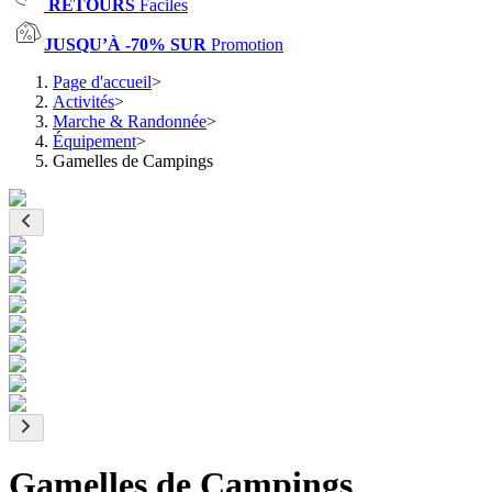
RETOURS
Faciles
JUSQU’À -70% SUR
Promotion
Page d'accueil
>
Activités
>
Marche & Randonnée
>
Équipement
>
Gamelles de Campings
Gamelles de Campings