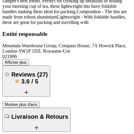
camper's best friend. Perfect for cooking up breakfast or boiling
your morning cup of tea, these lightweight tins have foldable
handles making them ideal for packing.Composition - The tins are
made from robust aluminiumLightweight - With foldable handles,
these are great for packing and travelling with
Entité responsable
Mountain Warehouse Group, Compass House, 7A Howick Place,
London SW1P 1DZ, Royaume-Uni
021806
Afficher plus
Reviews
(
27
)
3.6
/
5
Montrer plus d'avis
Livraison & Retours