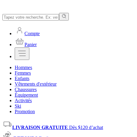
Compte
Panier
Hommes
Femmes
Enfants
Vêtements d'extérieur
Chaussures
Équipement
Activités
Ski
Promotion
LIVRAISON GRATUITE
Dès $120 d’achat