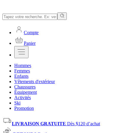
Compte
Panier
Hommes
Femmes
Enfants
Vêtements d'extérieur
Chaussures
Équipement
Activités
Ski
Promotion
LIVRAISON GRATUITE
Dès $120 d’achat