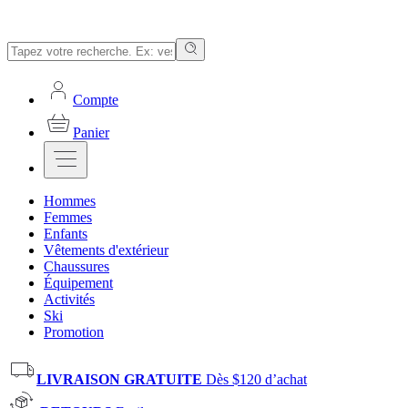
Compte
Panier
Hommes
Femmes
Enfants
Vêtements d'extérieur
Chaussures
Équipement
Activités
Ski
Promotion
LIVRAISON GRATUITE
Dès $120 d’achat