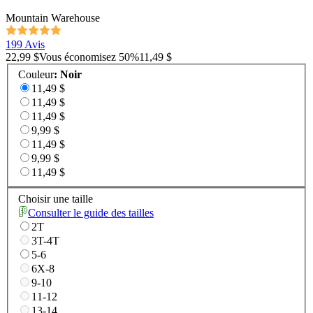
Mountain Warehouse
199 Avis
22,99 $
Vous économisez
50
%
11,49 $
Couleur
:
Noir
11,49 $
11,49 $
11,49 $
9,99 $
11,49 $
9,99 $
11,49 $
Choisir une taille
Consulter le guide des tailles
2T
3T-4T
5-6
6X-8
9-10
11-12
13-14