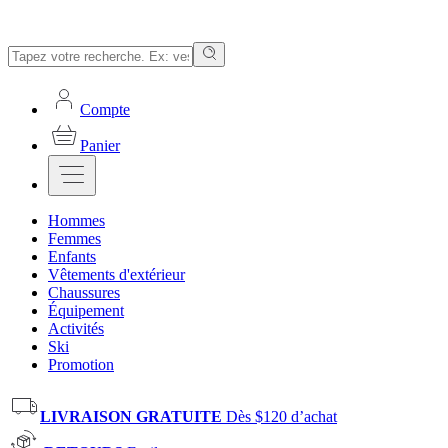
Compte
Panier
Hommes
Femmes
Enfants
Vêtements d'extérieur
Chaussures
Équipement
Activités
Ski
Promotion
LIVRAISON GRATUITE
Dès $120 d’achat