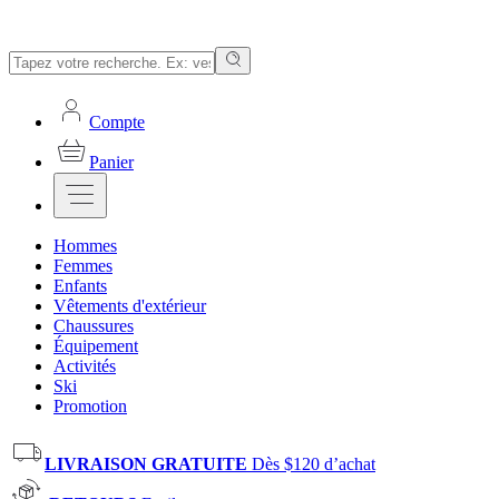
Compte
Panier
Hommes
Femmes
Enfants
Vêtements d'extérieur
Chaussures
Équipement
Activités
Ski
Promotion
LIVRAISON GRATUITE
Dès $120 d’achat