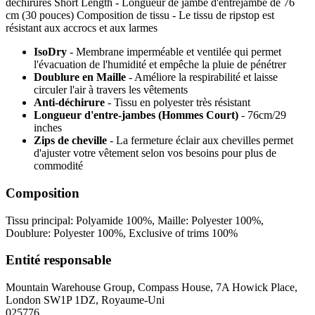
déchirures Short Length - Longueur de jambe d'entrejambe de 76
cm (30 pouces) Composition de tissu - Le tissu de ripstop est
résistant aux accrocs et aux larmes
IsoDry
- Membrane imperméable et ventilée qui permet
l'évacuation de l'humidité et empêche la pluie de pénétrer
Doublure en Maille
- Améliore la respirabilité et laisse
circuler l'air à travers les vêtements
Anti-déchirure
- Tissu en polyester très résistant
Longueur d'entre-jambes (Hommes Court)
- 76cm/29
inches
Zips de cheville
- La fermeture éclair aux chevilles permet
d'ajuster votre vêtement selon vos besoins pour plus de
commodité
Composition
Tissu principal: Polyamide 100%, Maille: Polyester 100%,
Doublure: Polyester 100%, Exclusive of trims 100%
Entité responsable
Mountain Warehouse Group, Compass House, 7A Howick Place,
London SW1P 1DZ, Royaume-Uni
025776