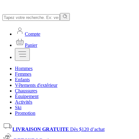
Compte
Panier
Hommes
Femmes
Enfants
Vêtements d'extérieur
Chaussures
Équipement
Activités
Ski
Promotion
LIVRAISON GRATUITE
Dès $120 d’achat