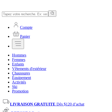
Compte
Panier
Hommes
Femmes
Enfants
Vêtements d'extérieur
Chaussures
Équipement
Activités
Ski
Promotion
LIVRAISON GRATUITE
Dès $120 d’achat