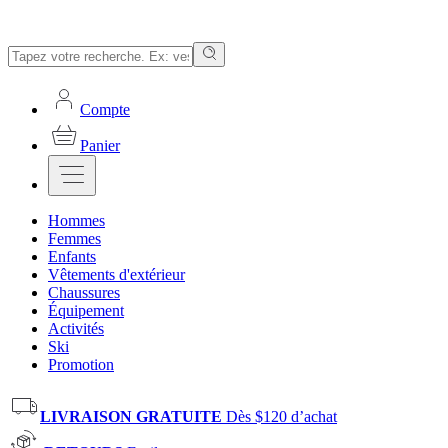
Compte
Panier
Hommes
Femmes
Enfants
Vêtements d'extérieur
Chaussures
Équipement
Activités
Ski
Promotion
LIVRAISON GRATUITE
Dès $120 d’achat