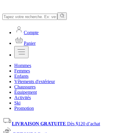
Compte
Panier
Hommes
Femmes
Enfants
Vêtements d'extérieur
Chaussures
Équipement
Activités
Ski
Promotion
LIVRAISON GRATUITE
Dès $120 d’achat