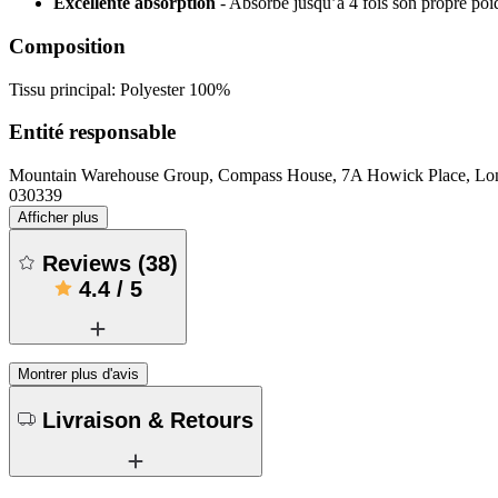
Excellente absorption
- Absorbe jusqu’à 4 fois son propre poi
Composition
Tissu principal: Polyester 100%
Entité responsable
Mountain Warehouse Group, Compass House, 7A Howick Place, 
030339
Afficher plus
Reviews
(
38
)
4.4
/
5
Montrer plus d'avis
Livraison & Retours