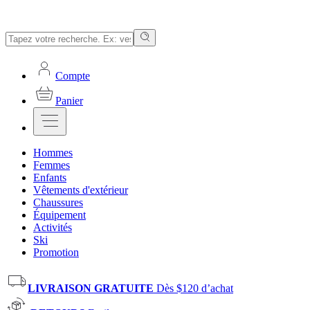
Compte
Panier
Hommes
Femmes
Enfants
Vêtements d'extérieur
Chaussures
Équipement
Activités
Ski
Promotion
LIVRAISON GRATUITE
Dès $120 d’achat