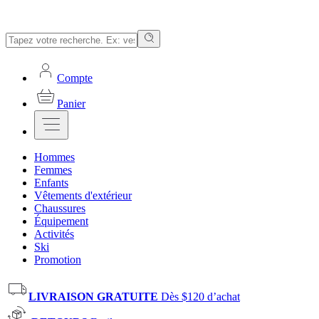
Compte
Panier
Hommes
Femmes
Enfants
Vêtements d'extérieur
Chaussures
Équipement
Activités
Ski
Promotion
LIVRAISON GRATUITE
Dès $120 d’achat