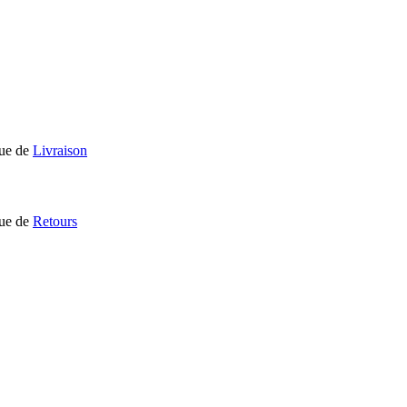
que de
Livraison
que de
Retours