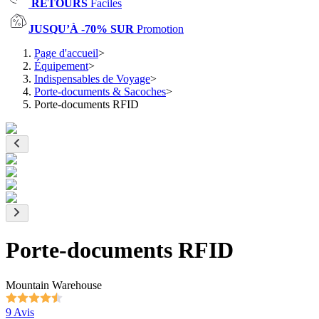
RETOURS
Faciles
JUSQU’À -70% SUR
Promotion
Page d'accueil
>
Équipement
>
Indispensables de Voyage
>
Porte-documents & Sacoches
>
Porte-documents RFID
Porte-documents RFID
Mountain Warehouse
9 Avis