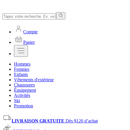
Compte
Panier
Hommes
Femmes
Enfants
Vêtements d'extérieur
Chaussures
Équipement
Activités
Ski
Promotion
LIVRAISON GRATUITE
Dès $120 d’achat