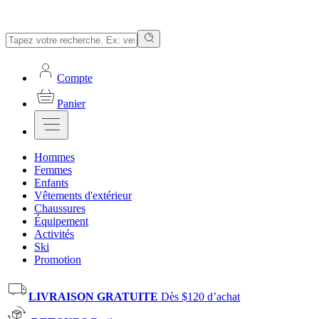
Compte
Panier
Hommes
Femmes
Enfants
Vêtements d'extérieur
Chaussures
Équipement
Activités
Ski
Promotion
LIVRAISON GRATUITE
Dès $120 d’achat