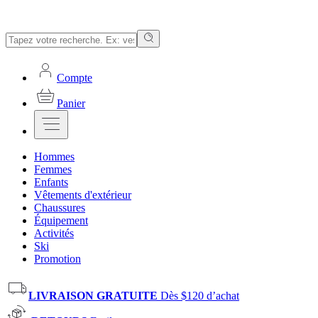
Compte
Panier
Hommes
Femmes
Enfants
Vêtements d'extérieur
Chaussures
Équipement
Activités
Ski
Promotion
LIVRAISON GRATUITE
Dès $120 d’achat