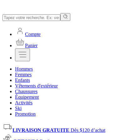
Compte
Panier
Hommes
Femmes
Enfants
Vêtements d'extérieur
Chaussures
Équipement
Activités
Ski
Promotion
LIVRAISON GRATUITE
Dès $120 d’achat